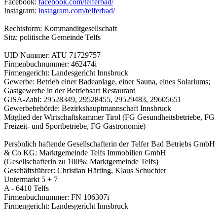
Facebook:
facebook.com/telferbad/
Instagram:
instagram.com/telferbad/
Rechtsform: Kommanditgesellschaft
Sitz: politische Gemeinde Telfs
UID Nummer: ATU 71729757
Firmenbuchnummer: 462474i
Firmengericht: Landesgericht Innsbruck
Gewerbe: Betrieb einer Badeanlage, einer Sauna, eines Solariums;
Gastgewerbe in der Betriebsart Restaurant
GISA-Zahl: 29528349, 29528455, 29529483, 29605651
Gewerbebehörde: Bezirkshauptmannschaft Innsbruck
Mitglied der Wirtschaftskammer Tirol (FG Gesundheitsbetriebe, FG
Freizeit- und Sportbetriebe, FG Gastronomie)
Persönlich haftende Gesellschafterin der Telfer Bad Betriebs GmbH
& Co KG: Marktgemeinde Telfs Immobilien GmbH
(Gesellschafterin zu 100%: Marktgemeinde Telfs)
Geschäftsführer: Christian Härting, Klaus Schuchter
Untermarkt 5 + 7
A - 6410 Telfs
Firmenbuchnummer: FN 106307i
Firmengericht: Landesgericht Innsbruck